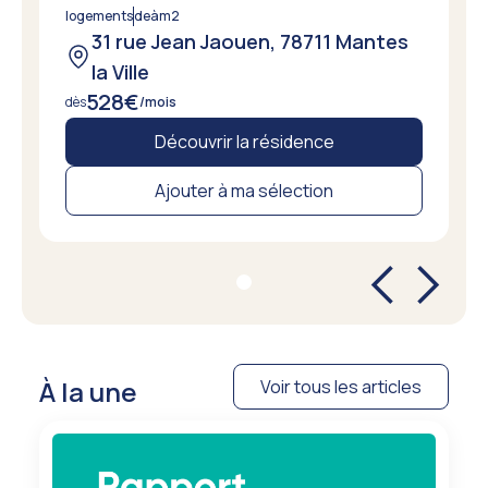
logements
de
à
m2
31 rue Jean Jaouen, 78711 Mantes
la Ville
528
€
dès
/mois
Découvrir la résidence
Ajouter à ma sélection
À la une
Voir tous les articles