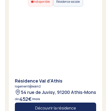
Indisponible
Résidence sociale
Résidence Val d'Athis
logements
de
à
m2
54 rue de Juvisy, 91200 Athis-Mons
452
€
dès
/mois
Découvrir la résidence