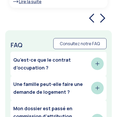
Lire la suite
FAQ
Consultez notre FAQ
Qu’est-ce que le contrat
d’occupation ?
Une famille peut-elle faire une
Le contrat d’occupation est le contrat qui lie le
demandeur et le bailleur. Il est indispensable
demande de logement ?
pour acquérir le statut de résident et fixe
notamment la durée d’hébergement, le
Mon dossier est passé en
Nos logements meublés de 13 à 25 m2 peuvent
montant de la redevance et le dépôt de
accueillir une à deux personnes maximum,
commission d'attribution,
garantie.