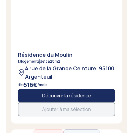
Résidence du Moulin
13
logements
de
13
à
28
m2
4 rue de la Grande Ceinture, 95100
Argenteuil
516
€
dès
/mois
Découvrir la résidence
Ajouter à ma sélection