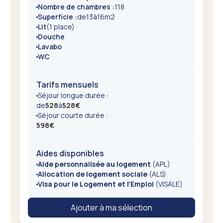
Nombre de chambres :
118
Superficie :
de
13
à
16
m2
Lit
(1 place)
Douche
Lavabo
WC
Tarifs mensuels
Séjour longue durée :
de
528
à
528
€
Séjour courte durée :
598
€
Aides disponibles
Aide personnalisée au logement
(APL)
Allocation de logement sociale
(ALS)
Visa pour le Logement et l’Emploi
(VISALE)
Ajouter à ma sélection