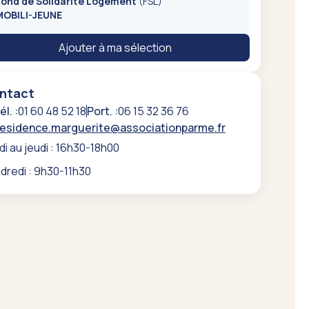
Fond de Solidarité Logement
(FSL)
MOBILI-JEUNE
Ajouter à ma sélection
ntact
él. :
01 60 48 52 18
Port. :
06 15 32 36 76
residence.marguerite@associationparme.fr
di au jeudi : 16h30-18h00
dredi : 9h30-11h30