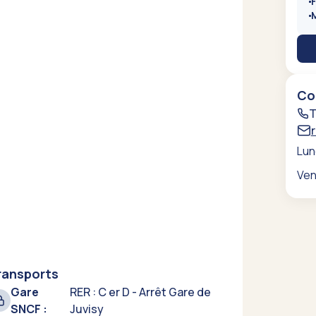
Co
T
Lun
Ven
ransports
Gare
RER : C er D - Arrêt Gare de
SNCF :
Juvisy