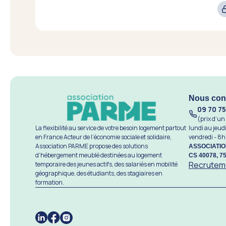
Nous con
09 70 75
(prix d’un
La flexibilité au service de votre besoin logement partout
lundi au jeu
en France Acteur de l’économie sociale et solidaire,
vendredi - 8
Association PARME propose des solutions
ASSOCIATI
d’hébergement meublé destinées au logement
CS 40078, 7
Recrutem
temporaire des jeunes actifs, des salariés en mobilité
géographique, des étudiants, des stagiaires en
formation.