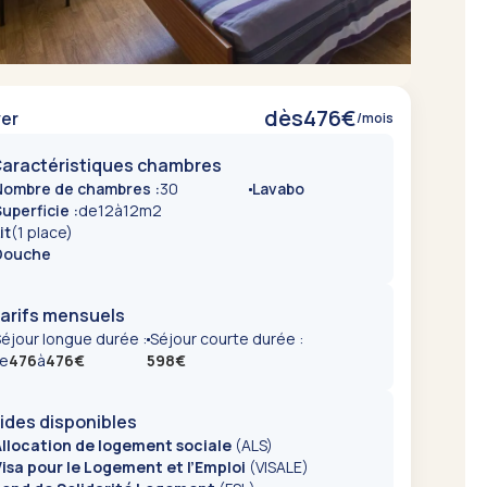
dès
476
€
er
/mois
aractéristiques chambres
Nombre de chambres :
30
Lavabo
uperficie :
de
12
à
12
m2
it
(1 place)
Douche
arifs mensuels
éjour longue durée :
Séjour courte durée :
e
476
à
476
€
598
€
ides disponibles
llocation de logement sociale
(ALS)
isa pour le Logement et l’Emploi
(VISALE)