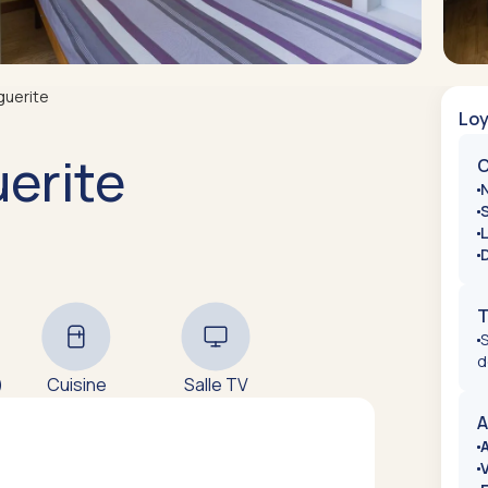
guerite
Loy
erite
C
S
L
T
S
d
)
Cuisine
Salle TV
A
A
V