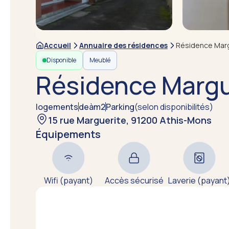
Accueil
Annuaire des résidences
Résidence Mar
Disponible
Meublé
Résidence Margu
logements
de
à
m2
Parking
(selon disponibilités)
15 rue Marguerite, 91200 Athis-Mons
Équipements
Wifi (payant)
Accès sécurisé
Laverie (payant