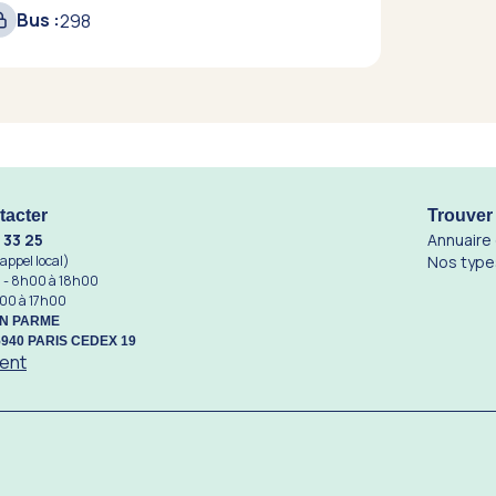
Bus :
298
tacter
Trouver
 33 25
Annuaire
 appel local)
Nos type
di - 8h00 à 18h00
h00 à 17h00
ON PARME
5940 PARIS CEDEX 19
ent