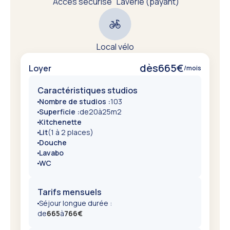
Accès sécurisé
Laverie (payant)
Local vélo
dès
665
€
Loyer
/mois
Caractéristiques studios
Nombre de studios :
103
Superficie :
de
20
à
25
m2
Kitchenette
Lit
(1 à 2 places)
Douche
Lavabo
WC
Tarifs mensuels
Séjour longue durée :
de
665
à
766
€