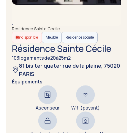
Accueil
Annuaire des résidences
Résidence Sainte Cécile
Indisponible
Meublé
Résidence sociale
Résidence Sainte Cécile
103
logements
de
20
à
25
m2
81 bis ter quater rue de la plaine, 75020
PARIS
Équipements
Ascenseur
Wifi (payant)